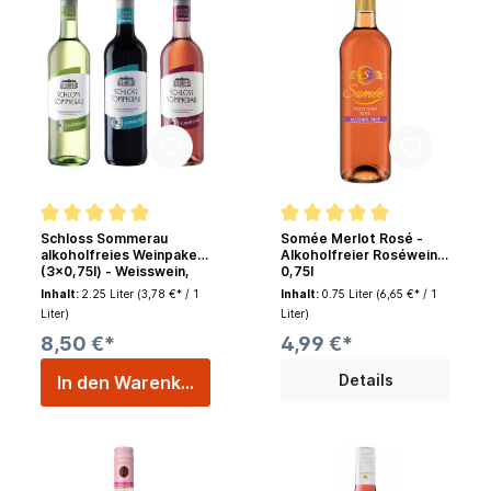
Schloss Sommerau
Somée Merlot Rosé -
alkoholfreies Weinpaket
Alkoholfreier Roséwein
(3x0,75l) - Weisswein,
0,75l
Rotwein, Roséwein
Inhalt:
2.25 Liter
(3,78 €* / 1
Inhalt:
0.75 Liter
(6,65 €* / 1
Liter)
Liter)
8,50 €*
4,99 €*
Details
In den Warenkorb