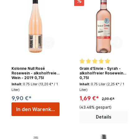
%
Kolonne Null Rosé
Grain d'Envie - Syrah -
Rosewein - alkoholfreier
alkoholfreier Rosewein
Wein - 2019 0,75l
0,75l
Inhalt:
0.75 Liter
(13,20 €* / 1
Inhalt:
0.75 Liter
(2,25 €* / 1
Liter)
Liter)
9,90 €*
1,69 €*
2,99 €*
(43.48% gespart)
In den Warenkorb
Details