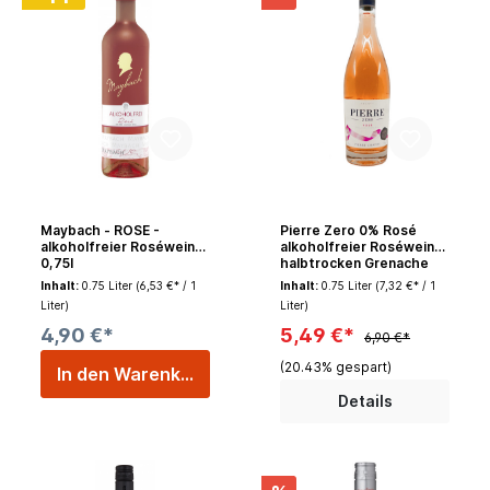
Maybach - ROSE -
Pierre Zero 0% Rosé
alkoholfreier Roséwein
alkoholfreier Roséwein
0,75l
halbtrocken Grenache
0,75l
Inhalt:
0.75 Liter
(6,53 €* / 1
Inhalt:
0.75 Liter
(7,32 €* / 1
Liter)
Liter)
4,90 €*
5,49 €*
6,90 €*
(20.43% gespart)
In den Warenkorb
Details