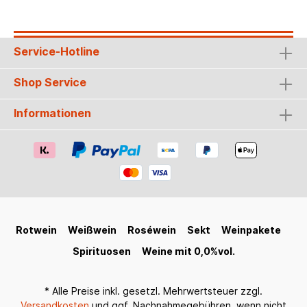
Free - Roséwein Carl Jung - Cabernet
SauvignonMichel Schneider Rotwein Cabernet
SauvignonOleada Rosado Nährwert- und
Zutatenangaben: Schloss Sommerau - Weißwein:
Service-Hotline
alkoholfreier Weißwein, Traubenmost,
Saccharose, Kohlensäure, Konservierungsstoff:
Schwefeldioxid Brennwert: 100kj / 24kcal Fett /
Shop Service
davon ungesättigte Fettsäuren: <0,01g / <0,01g
Kohlenhydrate / davon Zucker: 5,4g / 4,9g Eiweiß:
Informationen
<0,01g Salz: < 0,1g Maybach - Weiss:
alkoholfreier Weißwein (98%), Zucker,
Kohlendioxid, natürliche Aromen,
Antioxidationsmittel: Schwefeldioxid Brennwert:
79kj / 19kcal Fett / davon ungesättigte
Fettsäuren: 0,0g / 0,0g Kohlenhydrate / davon
Zucker: 4,2g / 3,5g Eiweiß: < 0,1g Salz: < 0,1g
Grain d'Envie - Syrah: Syrah (über 99%),
entalkoholisiert, reifes Traubenmostkonzentrat,
Aromen, Stabilisator: Kaliumsorbat Brennwert:
Rotwein
Weißwein
Roséwein
Sekt
Weinpakete
50kj / 12kcal Fett / davon ungesättigte
Fettsäuren: 0,5g / 0,1g Kohlenhydrate / davon
Spirituosen
Weine mit 0,0%vol.
Zucker: 2,9g / 2,9g Eiweiß: 0,5g Salz: 0,1g Bree
Free - Rosé: 97% Alkoholfreier Roséwein, Zucker,
natürliche Aromen, Kohlendioxid,
* Alle Preise inkl. gesetzl. Mehrwertsteuer zzgl.
Antioxidationsmittel Schwefeldioxid Brennwert:
Versandkosten
und ggf. Nachnahmegebühren, wenn nicht