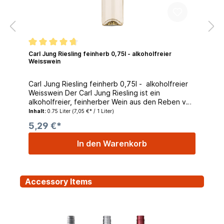
Carl Jung Riesling feinherb 0,75l - alkoholfreier
Weisswein
Carl Jung Riesling feinherb 0,75l - alkoholfreier
Weisswein Der Carl Jung Riesling ist ein
alkoholfreier, feinherber Wein aus den Reben von
Rhein und Mosel. Die Rebsorte "Riesling" bringt
Inhalt:
0.75 Liter
(7,05 €* / 1 Liter)
eine typische Säure und Spritzigkeit mit, welche
5,29 €*
auf diesen Weißwein übertragen wird. Leichte
Apfel- und Zitrusaromen runden den Geschmack
In den Warenkorb
dieses alkoholfreien Weins ab.
Serviertemperatur: 6-8° Zutaten: Alkoholfreier
Wein, Zucker, Kohlensäure, Schwefeldioxid Die
Carl Jung GmbH mit Sitz in Rüdesheim ist ein
Accessory Items
traditionsreiches Unternehmen mit mehr als
hundertjähriger Geschichte. Heute spezialisieren
Sie sich auf die herausgabe hervorragender
alkoholfreier Weinspezialitäten. Ihre Weine sind
eine elegante und wohlschmeckende Alternative