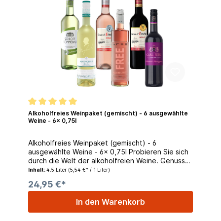
für alle die auf Alkohol verzichten wollen oder
müssen. Mit einem Restalkohol von 0,2% hat der
Wein zwar weniger Alkoholgehalt als so mancher
Saft, ist jedoch dennoch, durch den Geschmack
nicht für Alkoholkranke Menschen geeignet.
Alkoholfreies Weinpaket (gemischt) - 6 ausgewählte
Weine - 6x 0,75l
Alkoholfreies Weinpaket (gemischt) - 6
ausgewählte Weine - 6x 0,75l Probieren Sie sich
durch die Welt der alkoholfreien Weine. Genuss
braucht keinen Alkohol. Testen Sie verschiedene
Inhalt:
4.5 Liter
(5,54 €* / 1 Liter)
Weine aus Deutschland und Frankreich - 6
24,95 €*
unterschiedliche Weingüter zeigen das
Weingenuss auch ohne Alkohol geht. Folgende
In den Warenkorb
Weine (je 0,75l) sind im Paket enthalten: Schloss
Sommerau - Weißwein Maybach - Weiss Bree