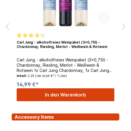
Carl Jung - alkoholfreies Weinpaket (3x0,75l) -
Chardonnay, Riesling, Merlot - Weißwein & Rotwein
Carl Jung - alkoholfreies Weinpaket (3x0,75l) -
Chardonnay, Riesling, Merlot - Weißwein &
Rotwein 1x Carl Jung Chardonnay, 1x Carl Jung
Merlot, 1x Carl Jung Riesling. Alkoholfreier Wein -
Inhalt:
2.25 Liter
(6,66 €* / 1 Liter)
Tasting Paket Der Alkohol wird besonders
14,99 €*
schonend entzogen - Das Resultat: Voller
Geschmack, kein Alkohol Carl Jung arbeitet bei
In den Warenkorb
diesen sorgfältig ausgesuchten alkoholfreien
Weinen mit einem besonderen Verfahren, bei
dem dem Wein der Alkohol auf besonders
schonende Art und Weise entzogen werden.Ein
Accessory Items
besonders positiver Nebeneffekt ist, das diese
Flaschen ca. 1/3 weniger Kalorien enthalten wie
herkömmlicher Wein. Natürlich bietet dieses