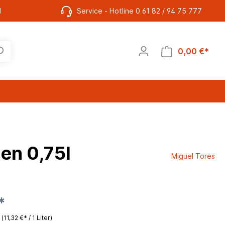
l
Service - Hotline 0 61 82 / 94 75 777
0,00 €*
Rum
ien 0,75l
Miguel Tores
*
r
(11,32 €* / 1 Liter)