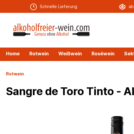
Schnelle Lieferung
ab
Home
Rotwein
Weißwein
Roséwein
Sek
Zur Kategorie Spirituosen
Rotwein
Aperitif
Alkohol
Alterna
Sangre de Toro Tinto - A
Vodka
Whisky