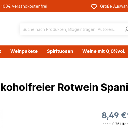
 100€ versandkostenfrei
Große Auswah
t
Weinpakete
Spirituosen
Weine mit 0,0%vol.
freie Wacholder-
Likör
tiven
lkoholfreier Rotwein Span
8,49 €
Inhalt:
0.75 Lite